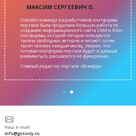
МАКСИМ СЕРГЕЕВИЧ О.
Спасибо команде разработчиков платформы
портала! Была проделана большая работа по
созданию информационного сайта СМИ и блог-
платформы, которой сегодня пользуются
тысячи свободных авторов и читают сотни
тысяч человек каждый месяц. Уверен, что
готовая платформа портала будет и дальше
развиваться, расширятся её функционал.
Главный редактор портала «Всем!ру»
Наш e-mail
info@gotoviy.ru